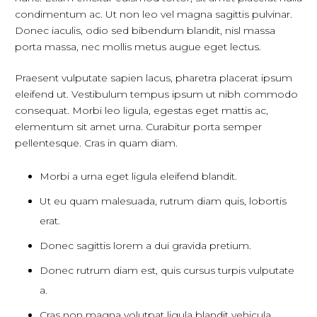
condimentum ac. Ut non leo vel magna sagittis pulvinar.
Donec iaculis, odio sed bibendum blandit, nisl massa
porta massa, nec mollis metus augue eget lectus.
Praesent vulputate sapien lacus, pharetra placerat ipsum
eleifend ut. Vestibulum tempus ipsum ut nibh commodo
consequat. Morbi leo ligula, egestas eget mattis ac,
elementum sit amet urna. Curabitur porta semper
pellentesque. Cras in quam diam.
Morbi a urna eget ligula eleifend blandit.
Ut eu quam malesuada, rutrum diam quis, lobortis
erat.
Donec sagittis lorem a dui gravida pretium.
Donec rutrum diam est, quis cursus turpis vulputate
a.
Cras non magna volutpat ligula blandit vehicula.