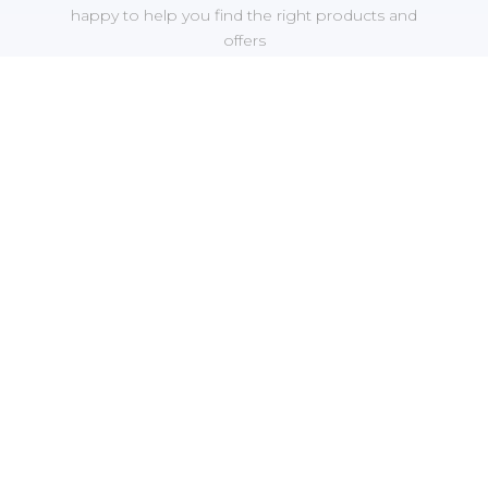
happy to help you find the right products and
offers
Shipping & Payments
We accept payments through online payment
systems, credit cards and bank transfers
Newsletter
Be the first to know about upcoming sales, new
collections and special offers